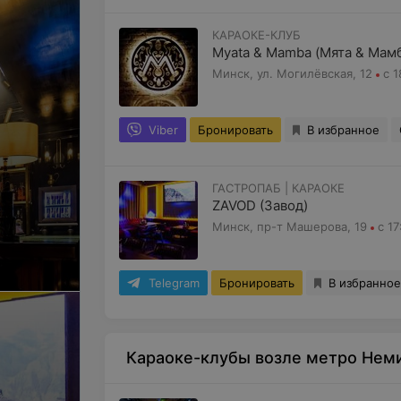
КАРАОКЕ-КЛУБ
Myata & Mamba (Мята & Мам
Минск, ул. Могилёвская, 12
с 1
Viber
Бронировать
В избранное
ГАСТРОПАБ | КАРАОКЕ
ZAVOD (Завод)
Минск, пр-т Машерова, 19
с 17
Telegram
Бронировать
В избранное
Караоке-клубы возле метро Неми