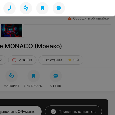
Лето
Избранное
Войти
Сообщить об ошибке
ке MONACO (Монако)
7
с 18:00
132 отзыва
3.9
МАРШРУТ
В ИЗБРАННОЕ
ОТЗЫВ
дключить QR-меню
Привлечь клиентов