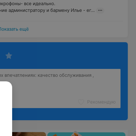
крофоны- все идеально.

ие администратору и бармену Илье - ег...
Показать ещё
Рекомендую