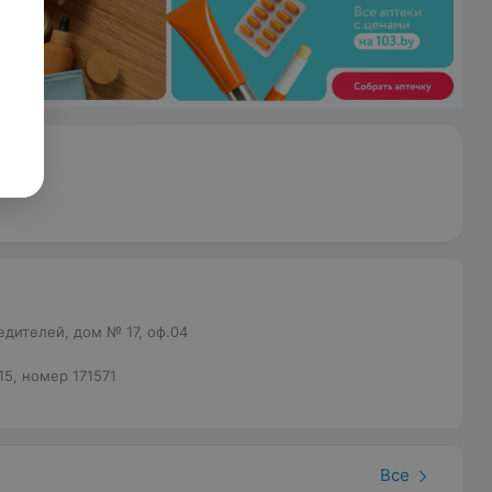
дителей, дом № 17, оф.04
15, номер 171571
Все