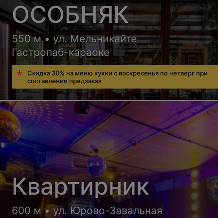
ОСОБНЯК
550 м • ул. Мельникайте
Гастропаб-караоке
Скидка 30% на меню кухни с воскресенья по четверг при
составлении предзаказ
Квартирник
600 м • ул. Юрово-Завальная