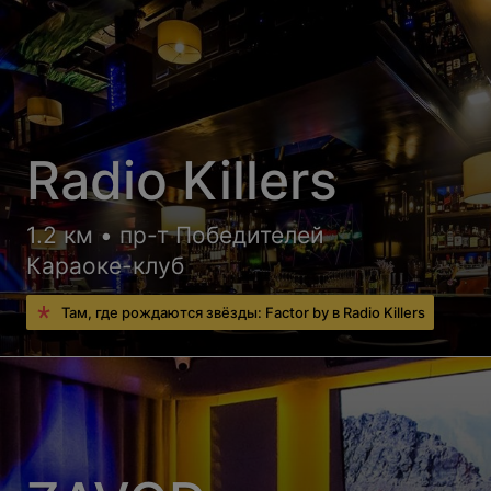
Radio Killers
1.2 км • пр-т Победителей
Караоке-клуб
Там, где рождаются звёзды: Factor by в Radio Killers