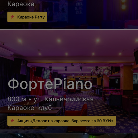
Караоке
Караоке Party
ФортеPiano
800 м • ул. Кальварийская
Караоке-клуб
Акция «Депозит в караоке-бар всего за 60 BYN»