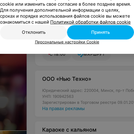
cookie или изменить свое согласие в более позднее время.
Для получения дополнительной информации о целях,
сроках и порядке использования файлов cookie вы можете
ознакомиться с нашей
Политикой обработки файлов cookie
Отклонить
Принять
Персональные настройки Cookie
Минск, пр-т Победителей, 17
С 18:00
МАРШРУТ
ООО «Нью Техно»
Юридический адрес: 220004, Минск, пр-т Побе
УНП: 190942563
Зарегистрирован в Торговом реестре 09.01.20
На правах рекламы
Караоке с кальяном