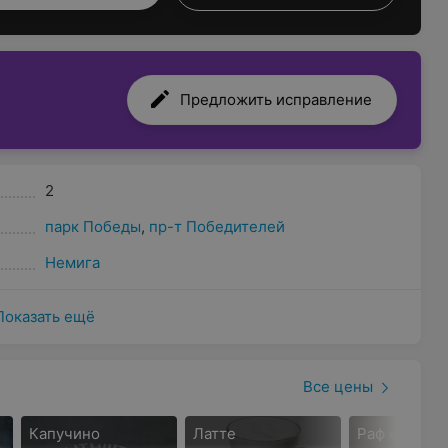
Предложить исправление
2
парк Победы
,
пр-т Победителей
Немига
Показать ещё
Все цены
Капучино
Латте
Раф кофе