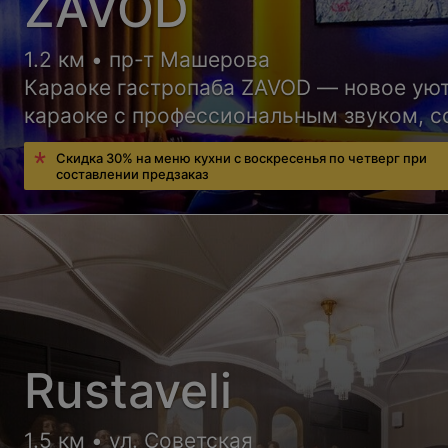
ZAVOD
1.2 км • пр-т Машерова
Караоке гастропаба ZAVOD — новое ую
караоке с профессиональным звуком, с
атмосферой и вечеринками до самого у
Скидка 30% на меню кухни с воскресенья по четверг при
составлении предзаказ
Rustaveli
1.5 км • ул. Советская